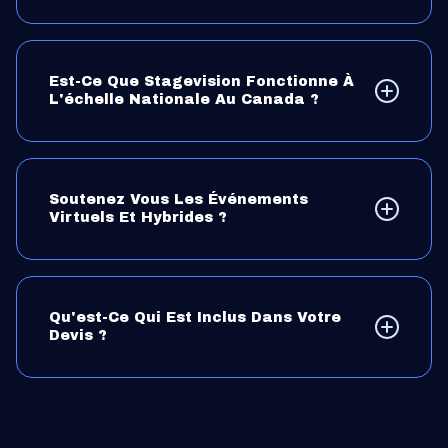
Il est idéal de réserver de 2 à 6 mois à l'avance, mais
nous pouvons souvent tenir compte des délais serrés
selon la disponibilité.
Est-Ce Que Stagevision Fonctionne À
L'échelle Nationale Au Canada ?
Oui, nous fournissons des services audiovisuels et de
production partout au Canada et dans le monde par
l'entremise de notre réseau AV Alliance.
Soutenez Vous Les Événements
Virtuels Et Hybrides ?
Absolument. Nous offrons des solutions complètes de
production d'événements virtuels, de diffusion en direct
et de solutions hybrides avec des outils interactifs
d'engagement du public.
Qu'est-Ce Qui Est Inclus Dans Votre
Devis ?
Nos devis couvrent l'équipement, l'équipe, la
configuration, le soutien sur site et la production
personnalisée, adaptés aux besoins spécifiques de
votre événement.